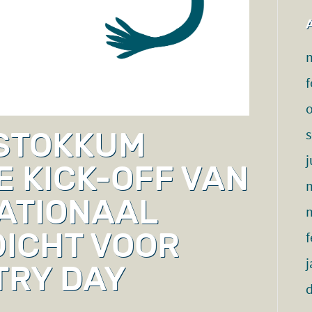
f
 STOKKUM
j
E KICK-OFF VAN
ATIONAAL
DICHT VOOR
f
j
TRY DAY