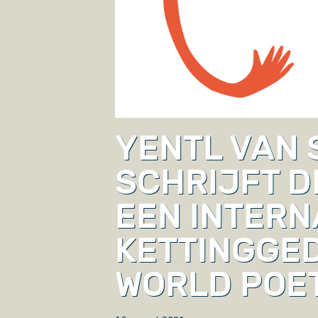
YENTL VAN
SCHRIJFT D
EEN INTERN
KETTINGGE
WORLD POE