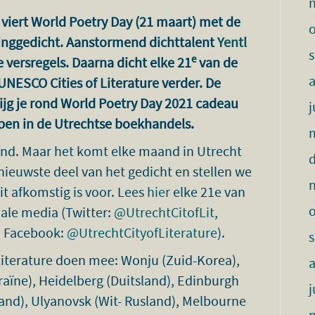
 viert World Poetry Day (21 maart) met de
tinggedicht. Aanstormend dichttalent
Yentl
e
ie versregels. Daarna dicht elke 21
van de
UNESCO Cities of Literature verder. De
ijg je rond World Poetry Day 2021 cadeau
j
open in de Utrechtse boekhandels.
rond. Maar het komt elke maand in Utrecht
nieuwste deel van het gedicht en stellen we
uit afkomstig is voor. Lees
hier
elke 21e van
ale media (Twitter:
@UtrechtCitofLit
,
, Facebook:
@UtrechtCityofLiterature
).
 Literature doen mee: Wonju (Zuid-Korea),
raïne), Heidelberg (Duitsland), Edinburgh
j
and), Ulyanovsk (Wit- Rusland), Melbourne