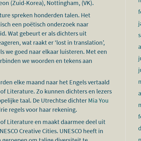
heon (Zuid-Korea), Nottingham, (VK).
f
rature spreken honderden talen. Het
j
isch een poëtisch onderzoek naar
 Wat gebeurt er als dichters uit
geren, wat raakt er ‘lost in translation’,
ls we goed naar elkaar luisteren. Met een
j
erbinden we woorden en tekens aan
j
rden elke maand naar het Engels vertaald
 of Literature. Zo kunnen dichters en lezers
a
elijke taal. De Utrechtse dichter
Mia You
rie regels voor haar rekening.
f
 of Literature en maakt daarmee deel uit
NESCO Creative Cities. UNESCO heeft in
 geroepen om talige diversiteit te