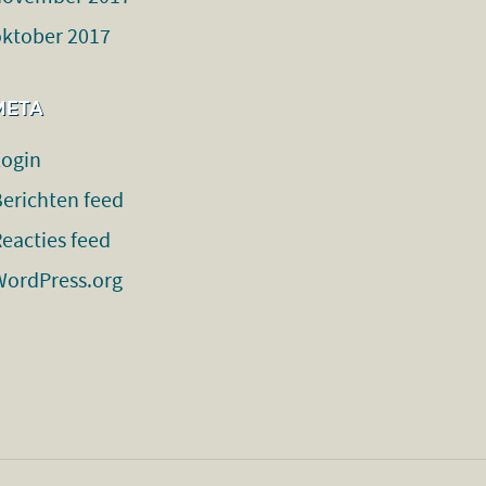
oktober 2017
META
Login
erichten feed
eacties feed
WordPress.org