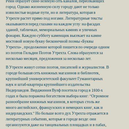
Рейн образует сине-зеленую сеть каналов, пересекающих
город. Однако жизненную силу городу дают не только
извилистые водные пути, но и литература, которая в
Утрехте растет прямо под ногами. Литературные тексты
оказываются перед глазами на каждом углу: на фасадах
зданий, табличках, мемориальных камнях и уличных
фонарях. Каждую субботу каменщик высекает на камне
мостовой новую букву бесконечной поэмы «Буквы
Утрехта» , продолжение которой пишется по очереди одним
из поэтов Гильдии Поэтов Утрехта. Слова образуются за
несколько месяцев, предложения за несколько лет.
В Утрехте живут сотни поэтов, писателей и журналистов. В
городе большая сеть книжных магазинов и библиотек,
крупнейший университетский факультет Гуманитарных
наук и штаб-квартира крупнейшего издательства
Нидерландов. Вирджиния Вулф посетила город в 1930-х
годах и была поражена богатством выбора книг: “Огромное
разнообразие книжных магазинов, в которых столь же
много английских, французских и немецких книг, как и
нидерландских.” Но больше всего дух Утрехта отражается в
литературных событиях, которые в городе везде: они
организуются даже на танцевальных площадках и в пабах,