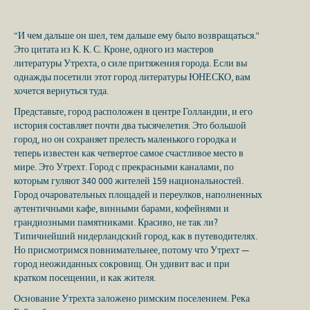
“И чем дальше он шел, тем дальше ему было возвращаться.”
Это цитата из К. К. С. Кроне, одного из мастеров
литературы Утрехта, о силе притяжения города. Если вы
однажды посетили этот город литературы ЮНЕСКО, вам
хочется вернуться туда.
Представьте, город расположен в центре Голландии, и его
история составляет почти два тысячелетия. Это большой
город, но он сохраняет прелесть маленького городка и
теперь известен как четвертое самое счастливое место в
мире. Это Утрехт. Город с прекрасными каналами, по
которым гуляют 340 000 жителей 159 национальностей.
Город очаровательных площадей и переулков, наполненных
аутентичными кафе, винными барами, кофейнями и
грандиозными памятниками. Красиво, не так ли?
Типичнейший нидерландский город, как в путеводителях.
Но присмотримся повнимательнее, потому что Утрехт —
город неожиданных сокровищ. Он удивит вас и при
кратком посещении, и как жителя.
Основание Утрехта заложено римским поселением. Река