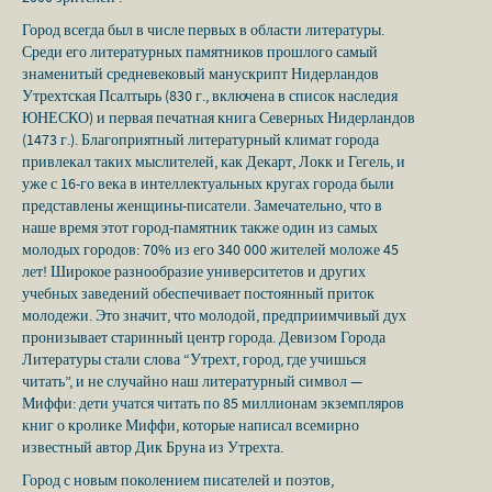
Город всегда был в числе первых в области литературы.
Среди его литературных памятников прошлого самый
знаменитый средневековый манускрипт Нидерландов
Утрехтская Псалтырь (830 г., включена в список наследия
ЮНЕСКО) и первая печатная книга Северных Нидерландов
(1473 г.). Благоприятный литературный климат города
привлекал таких мыслителей, как Декарт, Локк и Гегель, и
уже с 16-го века в интеллектуальных кругах города были
представлены женщины-писатели. Замечательно, что в
наше время этот город-памятник также один из самых
молодых городов: 70% из его 340 000 жителей моложе 45
лет! Широкое разнообразие университетов и других
учебных заведений обеспечивает постоянный приток
молодежи. Это значит, что молодой, предприимчивый дух
пронизывает старинный центр города. Девизом Города
Литературы стали слова “Утрехт, город, где учишься
читать”, и не случайно наш литературный символ —
Миффи: дети учатся читать по 85 миллионам экземпляров
книг о кролике Миффи, которые написал всемирно
известный автор Дик Бруна из Утрехта.
Город с новым поколением писателей и поэтов,