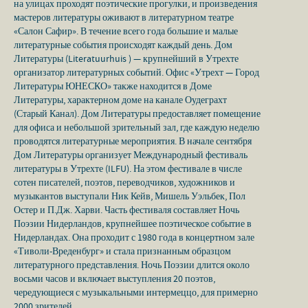
на улицах проходят поэтические прогулки, и произведения
мастеров литературы оживают в литературном театре
«Салон Сафир». В течение всего года большие и малые
литературные события происходят каждый день. Дом
Литературы (Literatuurhuis ) — крупнейший в Утрехте
организатор литературных событий. Офис «Утрехт — Город
Литературы ЮНЕСКО» также находится в Доме
Литературы, характерном доме на канале Оудеграхт
(Старый Канал). Дом Литературы предоставляет помещение
для офиса и небольшой зрительный зал, где каждую неделю
проводятся литературные мероприятия. В начале сентября
Дом Литературы организует Международный фестиваль
литературы в Утрехте (ILFU). На этом фестивале в числе
сотен писателей, поэтов, переводчиков, художников и
музыкантов выступали Ник Кейв, Мишель Уэльбек, Пол
Остер и П.Дж. Харви. Часть фестиваля составляет Ночь
Поэзии Нидерландов, крупнейшее поэтическое событие в
Нидерландах. Она проходит с 1980 года в концертном зале
«Тиволи-Вреденбург» и стала признанным образцом
литературного представления. Ночь Поэзии длится около
восьми часов и включает выступления 20 поэтов,
чередующиеся с музыкальными интермеццо, для примерно
2000 зрителей .