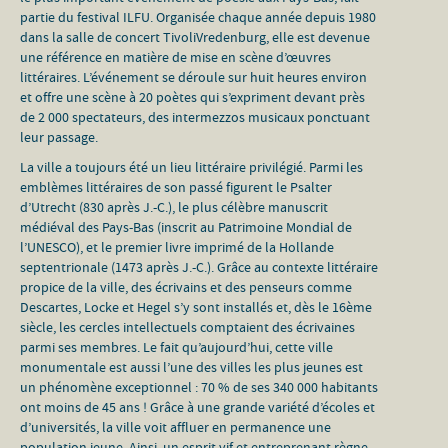
partie du festival ILFU. Organisée chaque année depuis 1980
dans la salle de concert TivoliVredenburg, elle est devenue
une référence en matière de mise en scène d’œuvres
littéraires. L’événement se déroule sur huit heures environ
et offre une scène à 20 poètes qui s’expriment devant près
de 2 000 spectateurs, des intermezzos musicaux ponctuant
leur passage.
La ville a toujours été un lieu littéraire privilégié. Parmi les
emblèmes littéraires de son passé figurent le Psalter
d’Utrecht (830 après J.-C.), le plus célèbre manuscrit
médiéval des Pays-Bas (inscrit au Patrimoine Mondial de
l’UNESCO), et le premier livre imprimé de la Hollande
septentrionale (1473 après J.-C.). Grâce au contexte littéraire
propice de la ville, des écrivains et des penseurs comme
Descartes, Locke et Hegel s’y sont installés et, dès le 16ème
siècle, les cercles intellectuels comptaient des écrivaines
parmi ses membres. Le fait qu’aujourd’hui, cette ville
monumentale est aussi l’une des villes les plus jeunes est
un phénomène exceptionnel : 70 % de ses 340 000 habitants
ont moins de 45 ans ! Grâce à une grande variété d’écoles et
d’universités, la ville voit affluer en permanence une
population jeune. Ainsi, un esprit vif et entreprenant règne